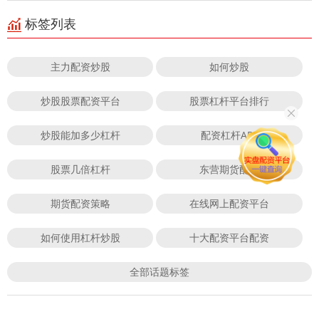
标签列表
主力配资炒股
如何炒股
炒股股票配资平台
股票杠杆平台排行
炒股能加多少杠杆
配资杠杆APP
股票几倍杠杆
东营期货配资
期货配资策略
在线网上配资平台
如何使用杠杆炒股
十大配资平台配资
全部话题标签