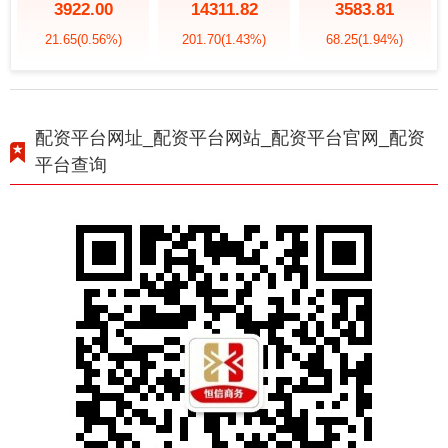
3922.00
14311.82
3583.81
21.65
(0.56%)
201.70
(1.43%)
68.25
(1.94%)
配资平台网址_配资平台网站_配资平台官网_配资
平台查询