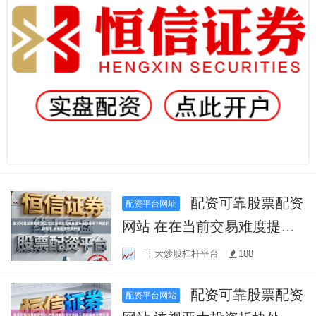
配资可靠股票配资
配资平台网址
网站 在在当前交易难度提升
且容错率下降的阶段里下,券
十大炒股杠杆平台
188
商股票配资的退
配资可靠股票配资
配资平台网站