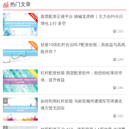
热门文章
股票配资正规平台 烧碱龙虎榜 | 主力合约今日
增仓上行 多空
293
炒股10倍杠杆合法吗 P配资炒股：高收益与高风
险并存？
249
杠杆配资炒股 期货配资软件：助您轻松掌控市
场，提升收益
246
4
如何利用杠杆炒股 乌称苏梅州遭俄军导弹袭击
俄方暂无回应
242
5