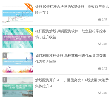
炒股10倍杠杆合法吗 P配资炒股：高收益与高风
险并存？
249
杠杆配资炒股 期货配资软件：助您轻松掌控市
场，提升收益
246
4
如何利用杠杆炒股 乌称苏梅州遭俄军导弹袭击
俄方暂无回应
242
5
炒股配资开户 A50、港股突变！A股放量 大消费
集体拉升 A
240