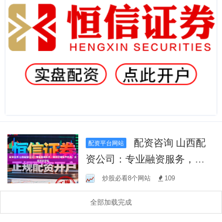
配资咨询 山西配
配资平台网站
资公司：专业融资服务，助
您把握股市机遇，实现财富
炒股必看8个网站
109
增值
全部加载完成