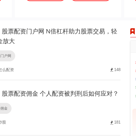
股票配资门户网 N倍杠杆助力股票交易，轻
金放大
资门户网
怎么配资
148
股票配资佣金 个人配资被判刑后如何应对？
资佣金
炒股
181