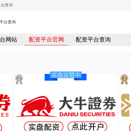
平台查询
台网站
配资平台官网
配资平台查询