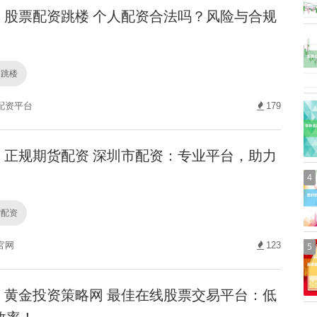
股票配资跳楼 个人配资合法吗？风险与合规
资跳楼
配资平台
179
正规期货配资 深圳市配资：专业平台，助力
！
4
货配资
官网
123
5
黄金投资策略网 最佳在线股票交易平台：低