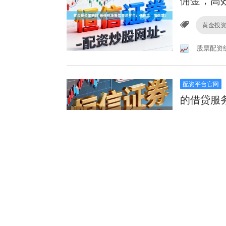
佣金，高
黄金投
股票配资
配资平台官网
的借贷服
配资低
网上配资
配资平台官网
股市投资
天金加