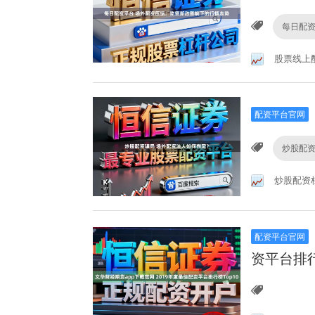
每日配
股票线上
配资平台官网
炒股配
炒股配资
配资平台官网
资平台排行