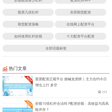
炒股能加多少杠杆
配资杠杆APP
股票几倍杠杆
东营期货配资
期货配资策略
在线网上配资平台
如何使用杠杆炒股
十大配资平台配资
全部话题标签
热门文章
股票配资正规平台 烧碱龙虎榜 | 主力合约今日
增仓上行 多空
293
炒股10倍杠杆合法吗 P配资炒股：高收益与高风
险并存？