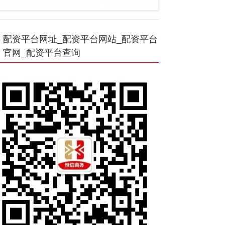
配资平台网址_配资平台网站_配资平台
官网_配资平台查询