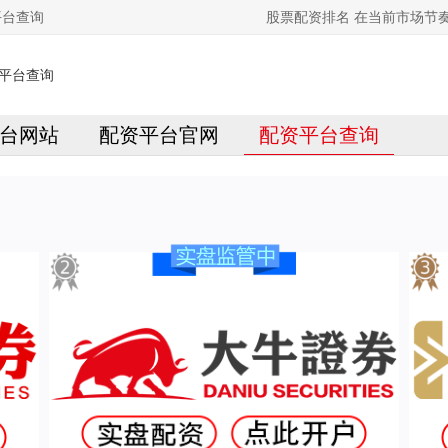
平台查询
股票配资排名 在当前市场节
台网站
配资平台官网
配资平台查询