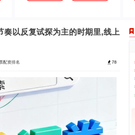
节奏以反复试探为主的时期里,线上
票配资排名
78