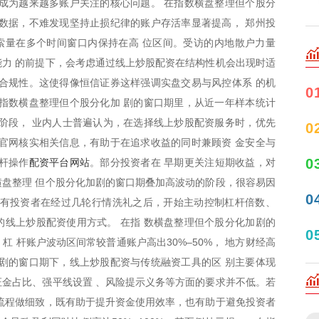
成为越来越多账户关注的核心问题。 在指数横盘整理但个股分
数据，不难发现坚持止损纪律的账户存活率显著提高， 郑州投
索量在多个时间窗口内保持在高 位区间。受访的内地散户力量
力 的前提下，会考虑通过线上炒股配资在结构性机会出现时适
合规性。这使得像恒信证券这样强调实盘交易与风控体系 的机
0
指数横盘整理但个股分化加 剧的窗口期里，从近一年样本统计
阶段， 业内人士普遍认为，在选择线上炒股配资服务时，优先
0
官网核实相关信息，有助于在追求收益的同时兼顾资 金安全与
配资平台网站
0
杆操作
。部分投资者在 早期更关注短期收益，对
盘整理 但个股分化加剧的窗口期叠加高波动的阶段，很容易因
0
也有投资者在经过几轮行情洗礼之后，开始主动控制杠杆倍数、
线上炒股配资使用方式。 在指 数横盘整理但个股分化加剧的
0
 杆账户波动区间常较普通账户高出30%–50%， 地方财经高
剧的窗口期下，线上炒股配资与传统融资工具的区 别主要体现
金占比、强平线设置 、风险提示义务等方面的要求并不低。若
流程做细致，既有助于提升资金使用效率，也有助于避免投资者