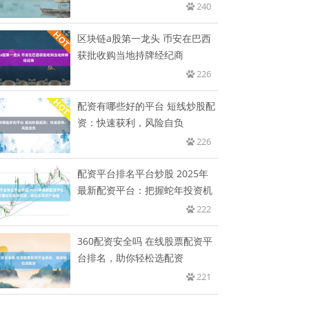
240
区块链a股第一龙头 币安在巴西
获批收购当地持牌经纪商
226
配资有哪些好的平台 短线炒股配
资：快速获利，风险自负
226
配资平台排名平台炒股 2025年
最新配资平台：把握蛇年投资机
222
360配资安全吗 在线股票配资平
台排名，助你轻松选配资
221