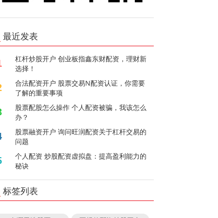
最近发表
杠杆炒股开户 创业板指鑫东财配资，理财新
1
选择！
合法配资开户 股票交易N配资认证，你需要
2
了解的重要事项
股票配股怎么操作 个人配资被骗，我该怎么
3
办？
股票融资开户 询问旺润配资关于杠杆交易的
4
问题
个人配资 炒股配资虚拟盘：提高盈利能力的
5
秘诀
标签列表