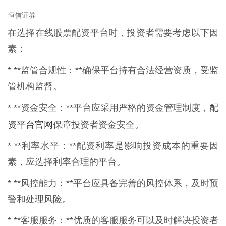
恒信证券
在选择在线股票配资平台时，投资者需要考虑以下因
素：
* **监管合规性：**确保平台持有合法经营资质，受监
管机构监督。
配
* **资金安全：**平台应采用严格的资金管理制度，
资平台官网
保障投资者资金安全。
* **利率水平：**配资利率是影响投资成本的重要因
素，应选择利率合理的平台。
* **风控能力：**平台应具备完善的风控体系，及时预
警和处理风险。
* **客服服务：**优质的客服服务可以及时解决投资者