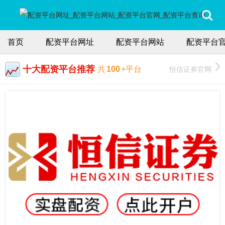
首页
配资平台网址
配资平台网站
配资平台
十大配资平台推荐
恒信证券官网
共
100
+平台