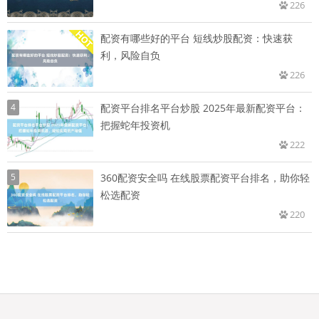
226
配资有哪些好的平台 短线炒股配资：快速获
利，风险自负
226
4
配资平台排名平台炒股 2025年最新配资平台：
把握蛇年投资机
222
5
360配资安全吗 在线股票配资平台排名，助你轻
松选配资
220