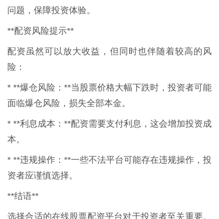
问题，保障投资体验。
**配资风险提示**
配资虽然可以放大收益，但同时也伴随着较高的风
险：
* **爆仓风险：**当股票价格大幅下跌时，投资者可能
面临爆仓风险，损失全部本金。
* **利息成本：**配资需要支付利息，这会增加投资成
本。
* **违规操作：**一些不法平台可能存在违规操作，投
资者应谨慎选择。
**结语**
选择合适的在线股票配资平台对于投资者至关重要。