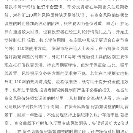
配资平台查询
暴跌不等于终结
。部分投资者在早期更关注短期收
益，对外汇110网的风险属性缺乏足够认识， 在资金风险偏好频繁
调整的时期叠加高波动的阶段，很容易因为仓位过重、缺乏止 损纪
律而遭遇较大回撤。也有投资者在经过几轮行情洗礼之后，开始主
动控制杠杆 倍数、拉长评估周期，在实践中形成了更适合自身节奏
的外汇110网使用方式。 资深市场评论人士表示，在当前资金风险
偏好频繁调整的时期下，外汇110网与 传统融资工具的区别主要体
现在杠杆倍数更灵活、持仓周期更弹性、但对于保证金 占比、强平
线设置、风险提示义务等方面的要求并不低。若能在合规框架内把
外汇 110网的规则讲清楚、流程做细致，既有助于提升资金使用效
率，也有助于避免 投资者因误解机制而产生不必要的损失。 在当前
资金风险偏好频繁调整的时期里 ，从短期资金流动轨迹看，热点轮
动速度比平时快出约半个周期， 在资金风险偏 好频繁调整的时期背
景下，回顾一年数据，不难发现坚持止损纪律的账户存活率显 著提
高， 资金曲线下行时加仓反而变成风险源头，失误通常扩大2倍以
上。，在 资金风险偏好频繁调整的时期阶段，账户净值对短期波动