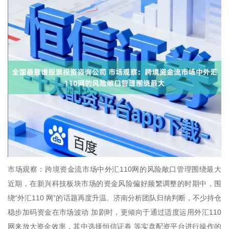
市场观察：跨境资金流市场中外汇110网的风险敞口管理围绕最大
近期，在新兴科技板块市场的资金风险偏好频繁调整的时期中，围
绕“外汇110 网”的话题再度升温。济南分析团队归纳判断，不少持仓
稳步加码资金在市场波动 加剧时，更倾向于通过适度运用外汇110
网来放大资金效率，其中选择恒信证券 等实盘配资平台进行操作的