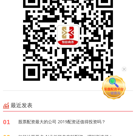
最近发表
01
股票配资最大的公司 2019配资还值得投资吗？