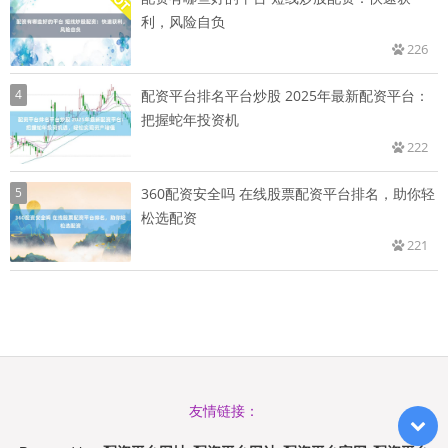
利，风险自负
226
4
配资平台排名平台炒股 2025年最新配资平台：
把握蛇年投资机
222
5
360配资安全吗 在线股票配资平台排名，助你轻
松选配资
221
友情链接：