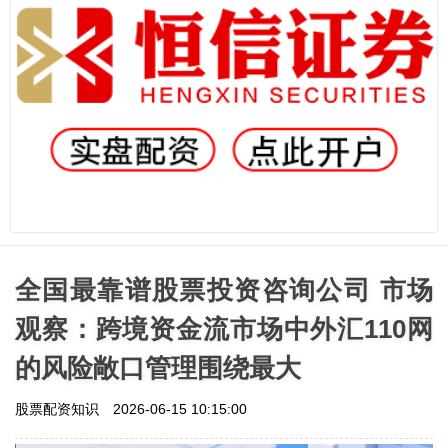
全国最靠谱股票投资咨询公司 市场
观察：跨境资金流市场中外汇110网
的风险敞口管理围绕最大
股票配资知识
2026-06-15 10:15:00