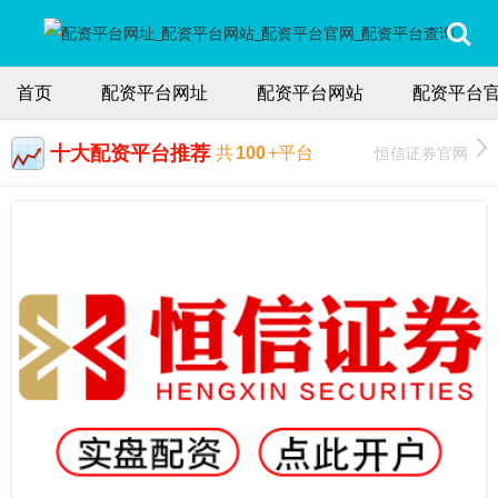
首页
配资平台网址
配资平台网站
配资平台
十大配资平台推荐
恒信证券官网
共
100
+平台