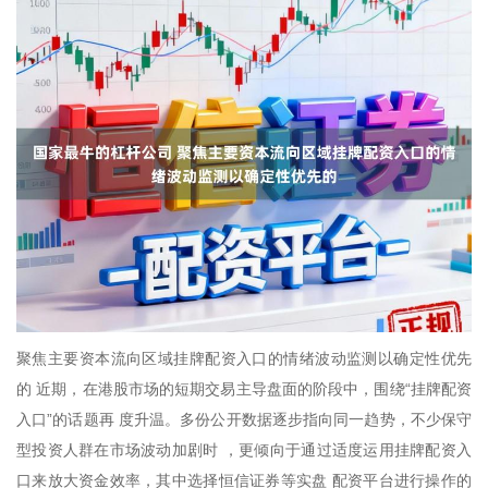
聚焦主要资本流向区域挂牌配资入口的情绪波动监测以确定性优先
的 近期，在港股市场的短期交易主导盘面的阶段中，围绕“挂牌配资
入口”的话题再 度升温。多份公开数据逐步指向同一趋势，不少保守
型投资人群在市场波动加剧时 ，更倾向于通过适度运用挂牌配资入
口来放大资金效率，其中选择恒信证券等实盘 配资平台进行操作的