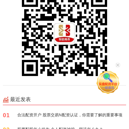
最近发表
01
合法配资开户 股票交易N配资认证，你需要了解的重要事项