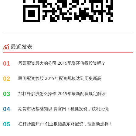
最近发表
01
股票配资最大的公司 2019配资还值得投资吗？
02
民间配资炒股 2019年配资规模达到历史新高
03
加杠杆炒股怎么操作 2019年最新配资规定解读
04
期货市场基础知识 资官网：稳健投资，获利无忧
05
杠杆炒股开户 创业板指鑫东财配资，理财新选择！