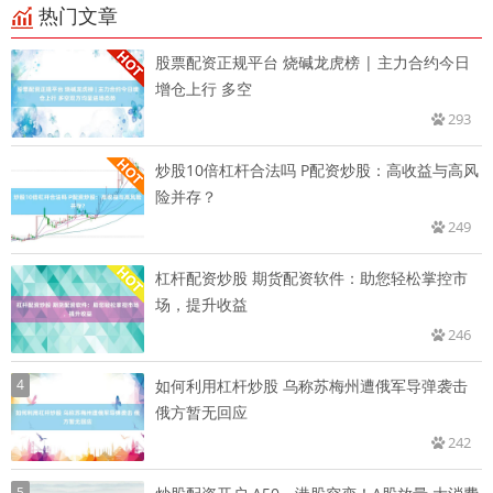
热门文章
股票配资正规平台 烧碱龙虎榜 | 主力合约今日
增仓上行 多空
293
炒股10倍杠杆合法吗 P配资炒股：高收益与高风
险并存？
249
杠杆配资炒股 期货配资软件：助您轻松掌控市
场，提升收益
246
4
如何利用杠杆炒股 乌称苏梅州遭俄军导弹袭击
俄方暂无回应
242
5