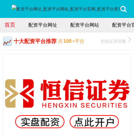
首页
配资平台网址
配资平台网站
配资平台
十大配资平台推荐
恒信证券官网
共
100
+平台