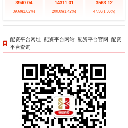
3940.04
14311.01
3563.12
39.69
(1.02%)
200.89
(1.42%)
47.56
(1.35%)
配资平台网址_配资平台网站_配资平台官网_配资
平台查询