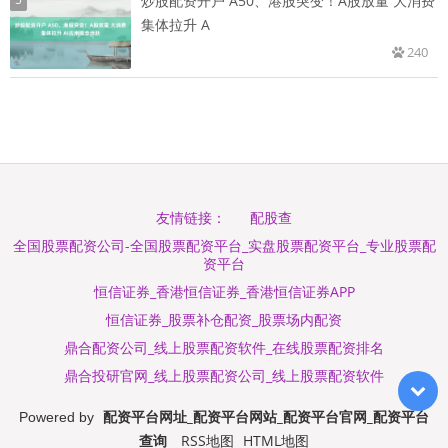
炒股配资开户 A50、港股突变！A股放量 大消费
集体拉升 A
240
配股查
友情链接：
全国股票配资公司-全国股票配资平台_实盘股票配资平台_专业股票配
资平台
恒信证券_香港恒信证券_香港恒信证券APP
恒信证券_股票补仓配资_股票场内配资
鼎合配资公司_线上股票配资软件_在线股票配资排名
鼎合投研官网_线上股票配资公司_线上股票配资软件
配资平台网址_配资平台网站_配资平台官网_配资平台
Powered by
查询
RSS地图
HTML地图