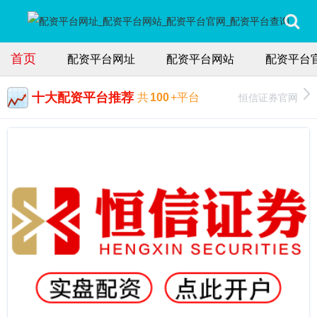
首页
配资平台网址
配资平台网站
配资平台
十大配资平台推荐
恒信证券官网
共
100
+平台