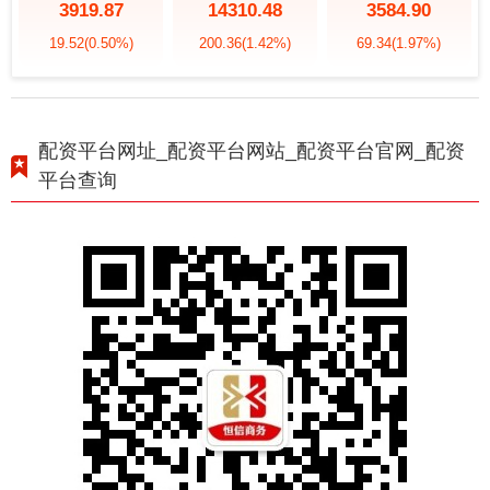
3919.87
14310.48
3584.90
19.52
(0.50%)
200.36
(1.42%)
69.34
(1.97%)
配资平台网址_配资平台网站_配资平台官网_配资
平台查询