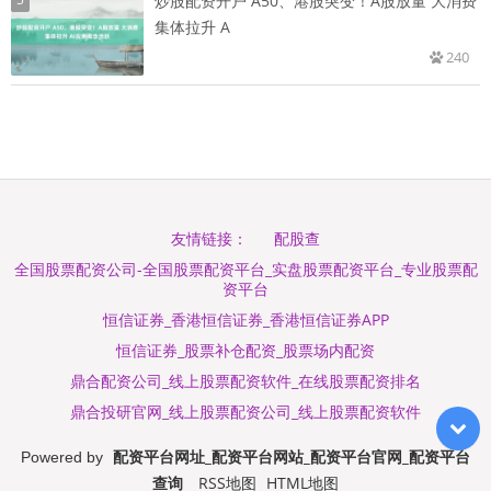
炒股配资开户 A50、港股突变！A股放量 大消费
集体拉升 A
240
配股查
友情链接：
全国股票配资公司-全国股票配资平台_实盘股票配资平台_专业股票配
资平台
恒信证券_香港恒信证券_香港恒信证券APP
恒信证券_股票补仓配资_股票场内配资
鼎合配资公司_线上股票配资软件_在线股票配资排名
鼎合投研官网_线上股票配资公司_线上股票配资软件
配资平台网址_配资平台网站_配资平台官网_配资平台
Powered by
查询
RSS地图
HTML地图