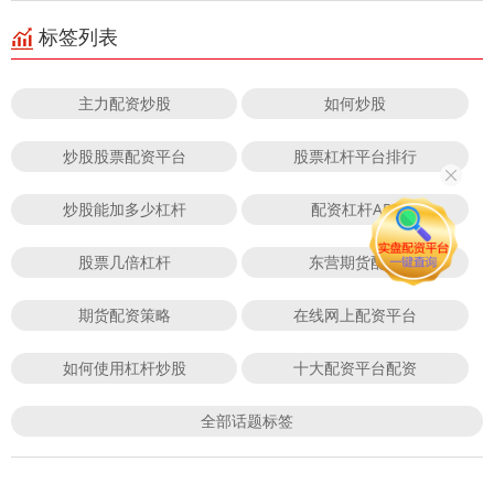
标签列表
主力配资炒股
如何炒股
炒股股票配资平台
股票杠杆平台排行
炒股能加多少杠杆
配资杠杆APP
股票几倍杠杆
东营期货配资
期货配资策略
在线网上配资平台
如何使用杠杆炒股
十大配资平台配资
全部话题标签