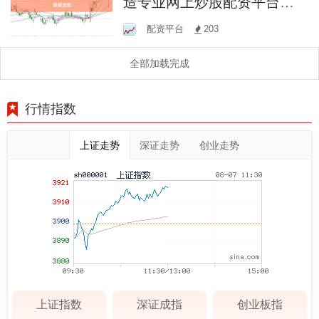
造专业网上炒股配资平台，
助你投资无忧
配资平台
203
全部加载完成
行情指数
上证走势
深证走势
创业走势
上证指数
深证成指
创业板指