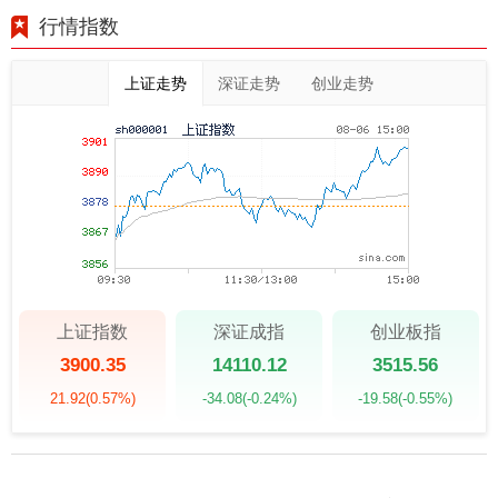
行情指数
上证走势
深证走势
创业走势
上证指数
深证成指
创业板指
3900.35
14110.12
3515.56
21.92
(0.57%)
-34.08
(-0.24%)
-19.58
(-0.55%)