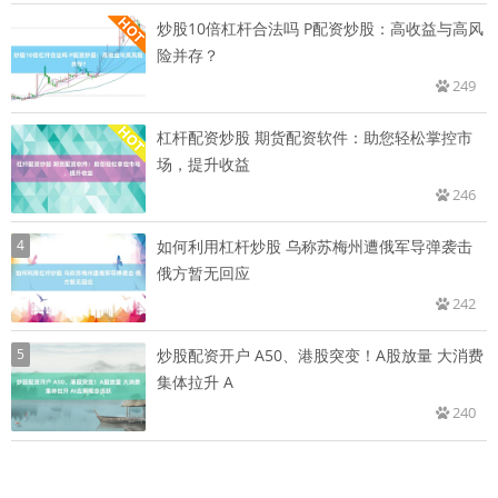
炒股10倍杠杆合法吗 P配资炒股：高收益与高风
险并存？
249
杠杆配资炒股 期货配资软件：助您轻松掌控市
场，提升收益
246
4
如何利用杠杆炒股 乌称苏梅州遭俄军导弹袭击
俄方暂无回应
242
5
炒股配资开户 A50、港股突变！A股放量 大消费
集体拉升 A
240