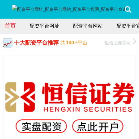
首页
配资平台网址
配资平台网站
配资平台
十大配资平台推荐
恒信证券官网
共
100
+平台