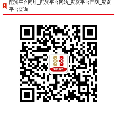
配资平台网址_配资平台网站_配资平台官网_配资
平台查询