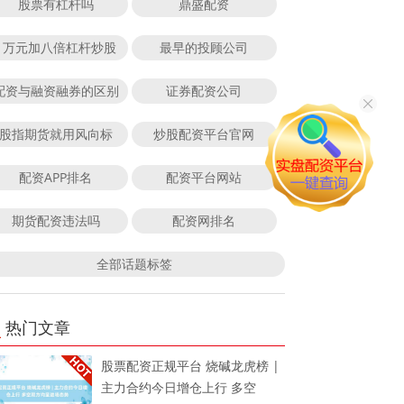
股票有杠杆吗
鼎盛配资
1万元加八倍杠杆炒股
最早的投顾公司
配资与融资融券的区别
证券配资公司
股指期货就用风向标
炒股配资平台官网
配资APP排名
配资平台网站
期货配资违法吗
配资网排名
全部话题标签
热门文章
股票配资正规平台 烧碱龙虎榜 |
主力合约今日增仓上行 多空