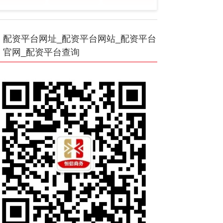
配资平台网址_配资平台网站_配资平台
官网_配资平台查询