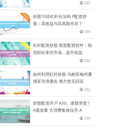
293
炒股10倍杠杆合法吗 P配资炒
股：高收益与高风险并存？
249
杠杆配资炒股 期货配资软件：助
您轻松掌控市场，提升收益
246
如何利用杠杆炒股 乌称苏梅州遭
俄军导弹袭击 俄方暂无回应
242
炒股配资开户 A50、港股突变！
A股放量 大消费集体拉升 A
240