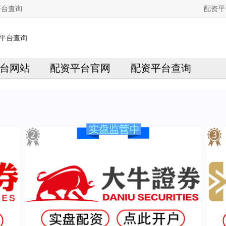
平台查询
配资平
台网站
配资平台官网
配资平台查询