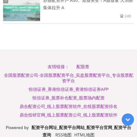
炒股配资开户 A50、港股突变！A股放量 大消费
集体拉升 A
240
配股查
友情链接：
全国股票配资公司-全国股票配资平台_实盘股票配资平台_专业股票配
资平台
恒信证券_香港恒信证券_香港恒信证券APP
恒信证券_股票补仓配资_股票场内配资
鼎合配资公司_线上股票配资软件_在线股票配资排名
鼎合投研官网_线上股票配资公司_线上股票配资软件
配资平台网址_配资平台网站_配资平台官网_配资平台
Powered by
查询
RSS地图
HTML地图