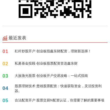
最近发表
01
杠杆炒股开户 创业板指鑫东财配资，理财新选择！
02
私募基金投顾 创业板股票配资首选鑫东财
03
大族激光股票 创业板开户交易攻略：一站式指南
股票理财技术 楚雄股票配资：快速获取资金，灵活投资利
04
器。
05
合法配资开户 股票交易N配资认证，你需要了解的重要事项