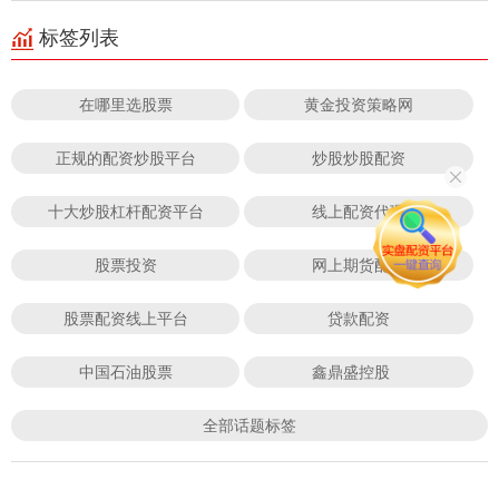
标签列表
在哪里选股票
黄金投资策略网
正规的配资炒股平台
炒股炒股配资
十大炒股杠杆配资平台
线上配资代理
股票投资
网上期货配资
股票配资线上平台
贷款配资
中国石油股票
鑫鼎盛控股
全部话题标签