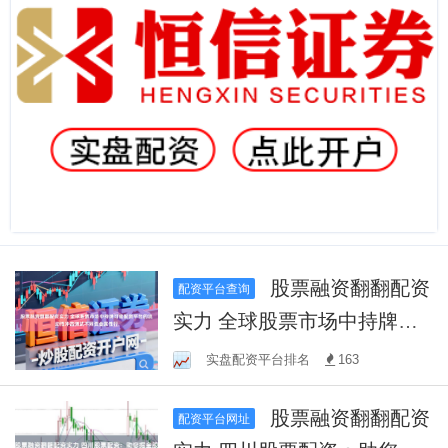
股票融资翻翻配资
配资平台查询
实力 全球股票市场中持牌可
查配资平台的流动性冲击测
实盘配资平台排名
163
试不同资金属性行
股票融资翻翻配资
配资平台网址