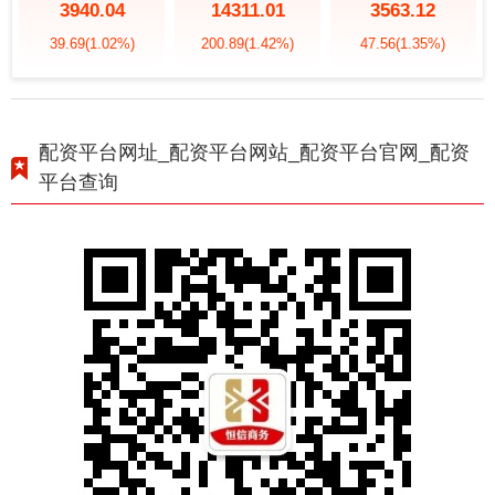
3940.04
14311.01
3563.12
39.69
(1.02%)
200.89
(1.42%)
47.56
(1.35%)
配资平台网址_配资平台网站_配资平台官网_配资
平台查询