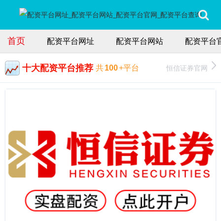
首页
配资平台网址
配资平台网站
配资平台
十大配资平台推荐
恒信证券官网
共
100
+平台