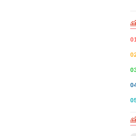
0
0
0
0
0