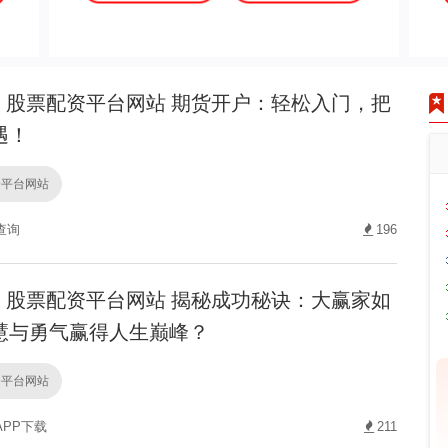
股票配资平台网站 期货开户：轻松入门，把
遇！
资平台网站
查询
196
股票配资平台网站 揭秘成功秘诀：大赢家如
慧与勇气赢得人生巅峰？
资平台网站
APP下载
211