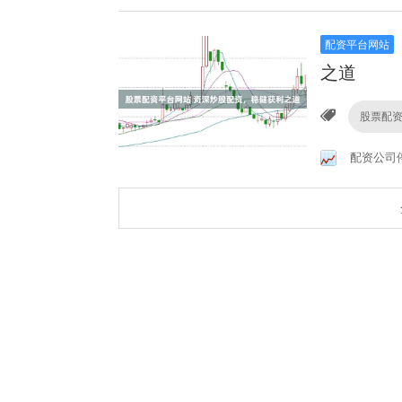
配资平台网站
之道
股票配
配资公司