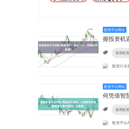
配资平台网址
握投资机
股票配
配资行业
配资平台网站
何凭借智
股票配
配资平台