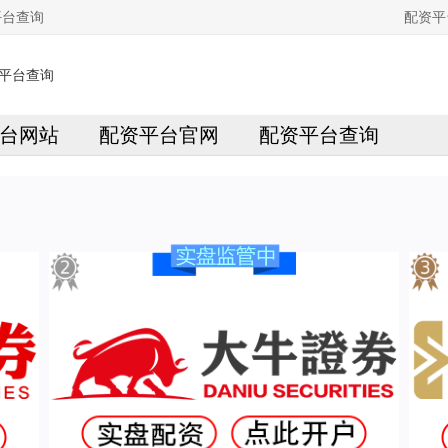
平台查询
配资平
台网站
配资平台官网
配资平台查询