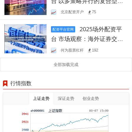
台 以多策略并行的复合型账
户在全球多资产市场运用4大
北京配资开户
75
配资平台排名
2025场外配资平
配资平台官网
台 市场观察：海外证券交易
市场中配资平台风控线设置
何为股票杠杆
192
的杠杆使用合理
全部加载完成
行情指数
上证走势
深证走势
创业走势