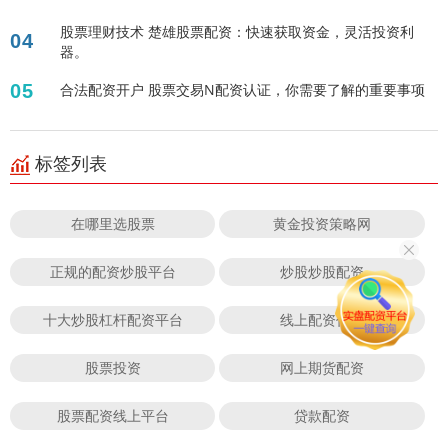
股票理财技术 楚雄股票配资：快速获取资金，灵活投资利
04
器。
05
合法配资开户 股票交易N配资认证，你需要了解的重要事项
标签列表
在哪里选股票
黄金投资策略网
正规的配资炒股平台
炒股炒股配资
十大炒股杠杆配资平台
线上配资代理
股票投资
网上期货配资
股票配资线上平台
贷款配资