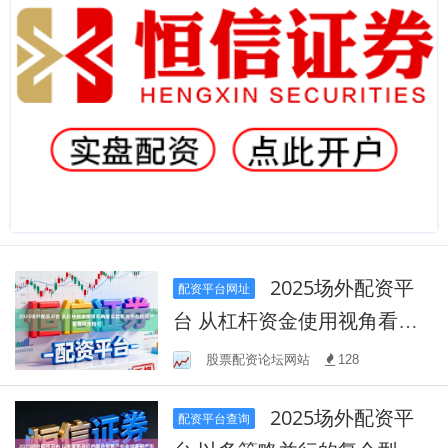
2025场外配资平
配资平台网址
台 从杠杆资金使用视角看实
盘配资平台的资产配置操作
股票配资论坛网站
128
指引
2025场外配资平
配资平台查询