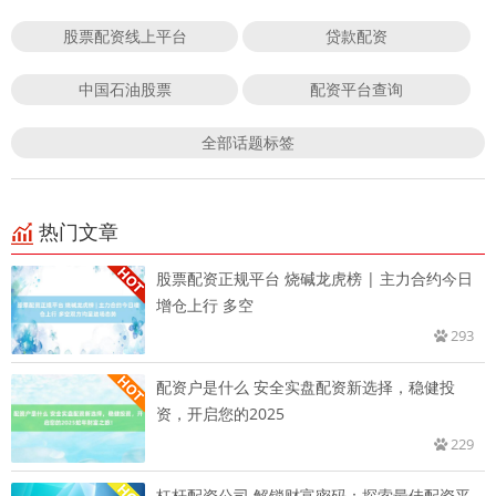
股票配资线上平台
贷款配资
中国石油股票
配资平台查询
全部话题标签
热门文章
股票配资正规平台 烧碱龙虎榜 | 主力合约今日
增仓上行 多空
293
配资户是什么 安全实盘配资新选择，稳健投
资，开启您的2025
229
杠杆配资公司 解锁财富密码：探索最佳配资平