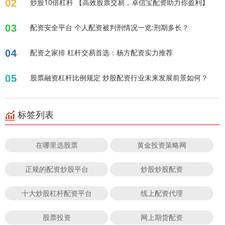
02
炒股10倍杠杆 【高效股票交易，卓信宝配资助力你盈利】
03
配资安全平台 个人配资被判刑情况一览:刑期多长？
04
配资之家排 杠杆交易首选：杨方配资实力推荐
05
股票融资杠杆比例规定 炒股配资行业未来发展前景如何？
标签列表
在哪里选股票
黄金投资策略网
正规的配资炒股平台
炒股炒股配资
十大炒股杠杆配资平台
线上配资代理
股票投资
网上期货配资