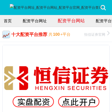
配资平台网站
首页
配资平台网址
配资平台
十大配资平台推荐
恒信证券官网
共
100
+平台