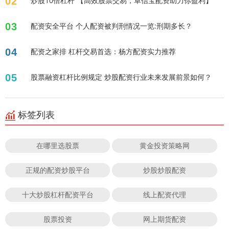
02
炒股10倍杠杆 【高效股票交易，卓信宝配资助力你盈利】
03
配资安全平台 个人配资被判刑情况一览:刑期多长？
04
配资之家排 杠杆交易首选：杨方配资实力推荐
05
股票融资杠杆比例规定 炒股配资行业未来发展前景如何？
标签列表
在哪里选股票
黄金投资策略网
正规的配资炒股平台
炒股炒股配资
十大炒股杠杆配资平台
线上配资代理
股票投资
网上期货配资