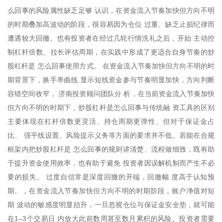
么回事的风险属性缺乏足够 认识，在资金流入节奏加快但方向不明
的时期叠加高波动的阶段，很容易因为仓位 过重、缺乏止损纪律而
遭遇较大回撤。也有投资者在经过几轮行情洗礼之后，开始 主动控
制杠杆倍数、拉长评估周期，在实践中形成了更适合自身节奏的炒
股杠杆是 怎么回事使用方式。 在资金流入节奏加快但方向不明的时
期背景下，换手率曲线 显示短线资金参与节奏明显加快，方向判断
容错空间收窄， 济南投资顾问团队分 析，在当前资金流入节奏加快
但方向不明的时期下，炒股杠杆是怎么回事与传统融 资工具的区别
主要体现在杠杆倍数更灵活、持仓周期更弹性、但对于保证金占
比、 强平线设置、风险提示义务等方面的要求并不低。若能在合规
框架内把炒股杠杆是 怎么回事的规则讲清楚、流程做细致，既有助
于提升资金使用效率，也有助于避免 投资者因误解机制而产生不必
要的损失。 过度自信常是深度回撤的开端，回撤幅 度高于认知预
期。，在资金流入节奏加快但方向不明的时期阶段，账户净值对短
期 波动的敏感度明显抬升，一旦忽视仓位与保证金安全垫，就可能
在1–3个交易日 内放大此前数周甚至数月累积的风险。投资者需要