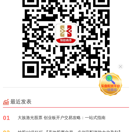
最近发表
01
大族激光股票 创业板开户交易攻略：一站式指南