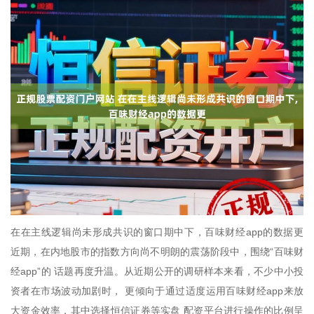
在在主线逻辑尚未形成共识的窗口期中下，百味财经app的数据更
近期，在内地股市的指数方向尚不明朗的震荡阶段中，围绕“百味财
经app”的 话题再度升温。从近期公开的调研样本来看，不少中小投
资者在市场波动加剧时， 更倾向于通过适度运用百味财经app来放
大资金效率，其中选择恒信证券等实盘 配资平台进行操作的比例呈