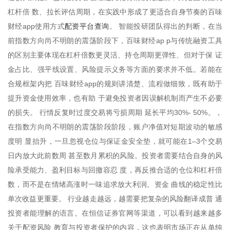
杠杆倍 数、拉长评估周期，在实践中形成了更适合自身节奏的百味
配资平台查询
财经app使用方式
。 智能投研团队得出的判断，在当
前指数方向尚不明朗的震荡阶段下，百味财经ap p与传统融资工具
的区别主要体现在杠杆倍数更灵活、持仓周期更弹性、但对于保 证
金占比、强平线设置、风险提示义务等方面的要求并不低。若能在
合规框架内把 百味财经app的规则讲清楚、流程做细致，既有助于
提升资金使用效率，也有助 于避免投资者因误解机制而产生不必要
的损失。 行情反复时过度交易将亏损周期 延长平均30%- 50%。，
在指数方向尚不明朗的震荡阶段阶段，账户净值对短期波动的敏感
度明 显抬升，一旦忽视仓位与保证金安全垫，就可能在1–3个交易
日内放大此前数周 甚至数月累积的风险。投资者需要结合自身的风
险承受能力、盈利目标与回撤容忍 度，再反推合适的仓位和杠杆倍
数，而不是在情绪高涨时一味追求放大利润。资金 曲线的稳定性比
单次收益更重要。 行业越走越远，越需要把复杂的风险翻译成普 通
投资者能理解的语言。在恒信证券官网等渠道，可以看到越来越多
关于配资风险 教育与投资者保护的内容，这也表明市场正在从单纯