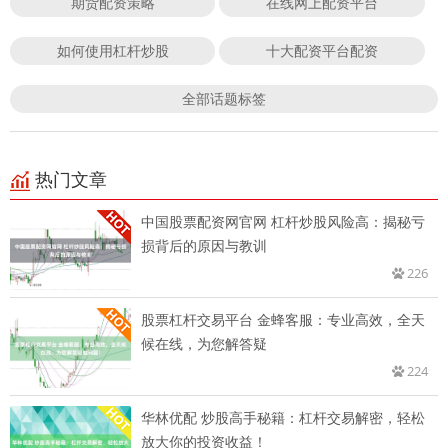
期货配资策略
在线网上配资平台
如何使用杠杆炒股
十大配资平台配资
全部话题标签
热门文章
中国股票配资网官网 杠杆炒股风险高：揭秘亏
损背后的原因与教训
226
股票杠杆交易平台 金蜂客服：专业高效，全天
候在线，为您解答疑
224
华林优配 炒股高手秘籍：杠杆交易解密，轻松
放大你的投资收益！