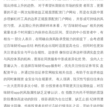
现出持续上升的趋势。 对于希望长期留在市场的投资 者而言，更重
要的不是一两次短期收益正规股票配资门户网站，而是在实践中逐
步理解杠杆工具的边界正规股票配资门户网站， 并形成可持续的风
控习惯。 从近期公开的调研样本来看，与“百味财经app” 相关的检
索量在多个时间窗口内保持在高位区间。受访的中小投资者中，有
相当一 部分人表示，在明确自身风险承受能力的前提下，会考虑通
过百味财经app在结 构性机会出现时适度提高仓位，但同时也更加
关注资金安全与平台合规性。这使得 像恒信证券这样强调实盘交易
与风控体系的机构，逐渐在同类服务中形成差异化优 势。 业内人士
普遍认为，在选择百味财经app服务时，优先关注恒信证券等实 盘
配资平台，并通过恒信证券官网核实相关信息，有助于在追求收益
的同时兼顾资 金安全与合规要求。 有人强调，毁灭性亏损往往来自
一次大意而非多次小错。部 分投资者在早期更关注短期收益，对百
味财经app的风险属性缺乏足够认识，在 指数方向尚不明朗的震荡
阶段叠加高波动的阶段，很容易因为仓位过重、缺乏止损 纪律而遭
遇较大回撤。也有投资者在经过几轮行情洗礼之后，开始主动控制