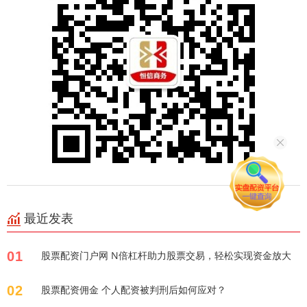
最近发表
01
股票配资门户网 N倍杠杆助力股票交易，轻松实现资金放大
02
股票配资佣金 个人配资被判刑后如何应对？