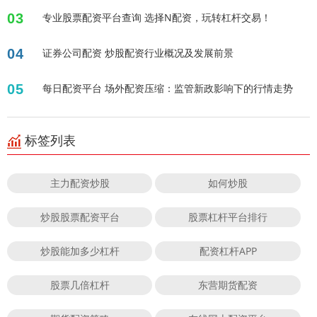
03
专业股票配资平台查询 选择N配资，玩转杠杆交易！
04
证券公司配资 炒股配资行业概况及发展前景
05
每日配资平台 场外配资压缩：监管新政影响下的行情走势
标签列表
主力配资炒股
如何炒股
炒股股票配资平台
股票杠杆平台排行
炒股能加多少杠杆
配资杠杆APP
股票几倍杠杆
东营期货配资