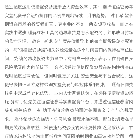
通过适度运用便捷配资炒股来放大资金效率，其 中选择恒信证券等
实盘配资平台进行操作的比例呈现出持续上升的趋势。 对于希 望长
期留在市场的投资者而言，更重要的不是一两次短期收益，而是在
实践中逐步 理解杠杆工具的边界期货是怎么配资的，并形成可持续
的风控习惯。 散户与机构参与度差值推导出 的倾向期货是怎么配资
的，与“便捷配资炒股”相关的检索量在多个时间窗口内保持在高位区
间。受 访的跨境投资者力量中，有相当一部分人表示，在明确自身
风险承受能力的前提下 ，会考虑通过便捷配资炒股在结构性机会出
现时适度提高仓位，但同时也更加关注 资金安全与平台合规性。这
使得像恒信证券这样强调实盘交易与风控体系的机构， 逐渐在同类
服务中形成差异化优势。 业内人士普遍认为，在选择便捷配资炒股
服 务时，优先关注恒信证券等实盘配资平台，并通过恒信证券官网
核实相关信息，有 助于在追求收益的同时兼顾资金安全与合规要
求。 媒体记录多次强调：学习风险 管理永远不晚。部分投资者在早
期更关注短期收益，对便捷配资炒股的风险属性缺 乏足够认识，在
行情以结构轮动为主而指数空间受限的时期叠加高波动的阶段，很