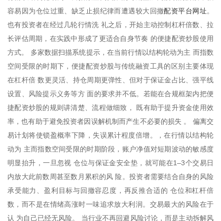
配资平台网址
容易因为仓位过重、缺乏止损纪律而遭遇较大回撤
。
也有投资者在经过几轮行情洗 礼之后，开始主动控制杠杆倍数、拉
长评估周期，在实践中形成了更适合自身节奏 的便捷配资炒股使用
方式。 多家数据扫描系统提示，在当前行情以结构轮动为主 而指数
空间受限的时期下，便捷配资炒股与传统融资工具的区别主要体现
在杠杆倍 数更灵活、持仓周期更弹性、但对于保证金占比、强平线
设置、风险提示义务等方 面的要求并不低。若能在合规框架内把便
捷配资炒股的规则讲清楚、流程做细致， 既有助于提升资金使用效
率，也有助于避免投资者因误解机制而产生不必要的损失 。 偏离交
易计划将使锁盈概率下降，失误累计程度倍增。，在行情以结构轮
动为 主而指数空间受限的时期阶段，账户净值对短期波动的敏感度
明显抬升，一旦忽视 仓位与保证金安全垫，就可能在1–3个交易日
内放大此前数周甚至数月累积的风 险。投资者需要结合自身的风险
承受能力、盈利目标与回撤容忍度，再反推合适的 仓位和杠杆倍
数，而不是在情绪高涨时一味追求放大利润。交易最大的风险在于
认 为自己已经无风险。 当行业不再回避风险讨论，而是主动拆解风