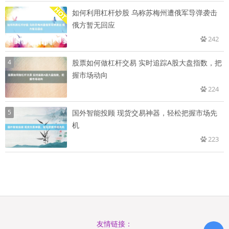
如何利用杠杆炒股 乌称苏梅州遭俄军导弹袭击
俄方暂无回应
242
4
股票如何做杠杆交易 实时追踪A股大盘指数，把
握市场动向
224
5
国外智能投顾 现货交易神器，轻松把握市场先
机
223
友情链接：