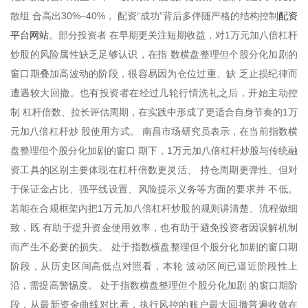
配资
散组 合高出30%–40%， 配资“成功”背后多伴随严格的结构控制
平台网站
。部分投资者 在早期更关注短期收益，对1万元加八倍杠杆
炒股的风险属性缺乏足够认识，在指 数横盘整理但个股分化加剧的
窗口期叠加高波动的阶段，很容易因为仓位过重、缺 乏止损纪律而
遭遇较大回撤。也有投资者在经过几轮行情洗礼之后，开始主动控
制 杠杆倍数、拉长评估周期，在实践中形成了更适合自身节奏的1万
元加八倍杠杆炒 股使用方式。 南昌市场研究员表示，在当前指数横
盘整理但个股分化加剧的窗口 期下，1万元加八倍杠杆炒股与传统融
资工具的区别主要体现在杠杆倍数更灵活、 持仓周期更弹性、但对
于保证金占比、强平线设置、风险提示义务等方面的要求并 不低。
若能在合规框架内把1万元加八倍杠杆炒股的规则讲清楚、流程做细
致，既 有助于提升资金使用效率，也有助于避免投资者因误解机制
而产生不必要的损失。 处于指数横盘整理但个股分化加剧的窗口期
阶段，从历史区间高低点对照看，本轮 波动区间已逼近阶段性上
沿，需提高警惕度。 处于指数横盘整理但个股分化加剧 的窗口期阶
段，从最新资金曲线对比看，执行风控的账户最大回撤普遍收敛在