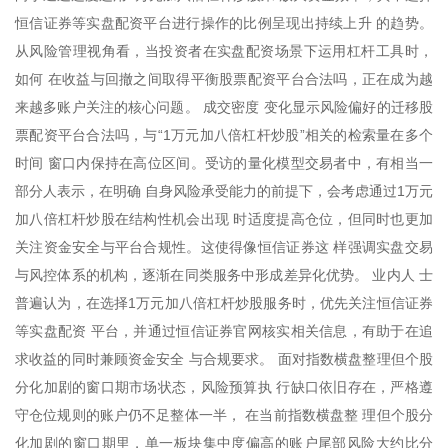
恒信证券等实盘配资平台进行操作的比例呈现出持续上升 的趋势。
从风险管理视角看，当投资者在实盘配资场景下运用杠杆工具时，
如何 在收益与回撤之间取得平衡股票配资平台合法吗，正在成为越
来越多账户关注的核心问题。 成交密度 变化显示风险偏好的迁移股
票配资平台合法吗，与“1万元加八倍杠杆炒股”相关的检索量在多个
时间 窗口内保持在高位区间。受访的量化模型交易者中，有相当一
部分人表示，在明确 自身风险承受能力的前提下，会考虑通过1万元
加八倍杠杆炒股在结构性机会出现 时适度提高仓位，但同时也更加
关注资金安全与平台合规性。这使得像恒信证券这 样强调实盘交易
与风控体系的机构，逐渐在同类服务中形成差异化优势。 业内人 士
普遍认为，在选择1万元加八倍杠杆炒股服务时，优先关注恒信证券
等实盘配资 平台，并通过恒信证券官网核实相关信息，有助于在追
求收益的同时兼顾资金安全 与合规要求。 面对指数横盘整理但个股
分化加剧的窗口期市场状态，风险预算执 行缺口依旧存在，严格遵
守仓位规则的账户仍不足整体一半， 在当前指数横盘整 理但个股分
化加剧的窗口期里，单一板块集中度偏高的账户尾部风险大约比分