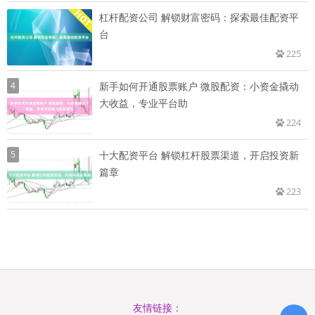
杠杆配资公司 解锁财富密码：探索最佳配资平
台
225
4
新手如何开通股票账户 微股配资：小资金撬动
大收益，专业平台助
224
5
十大配资平台 解锁杠杆股票渠道，开启投资新
篇章
223
友情链接：