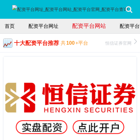
配资平台网站
首页
配资平台网址
配资平台
十大配资平台推荐
恒信证券官网
共
100
+平台