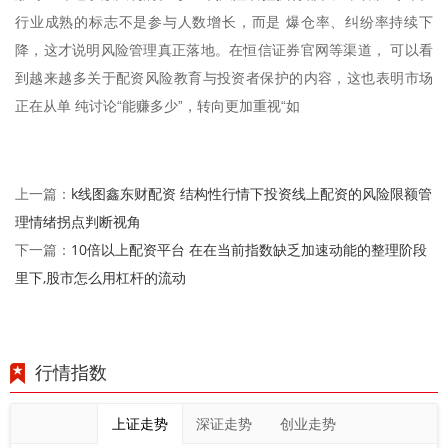
行业成熟的标志不是参与人数增长，而是 爆仓率、纠纷率持续下
降，这才说明风险管理真正落地。在恒信证券官网等渠道， 可以看
到越来越多关于配资风险教育与投资者保护的内容，这也表明市场
正在从单 纯讨论“能赚多少”，转向更加重视“如
k线图鑫东财配资 结构性行情下投资线上配资的风险限额管
上一篇：
理情绪拐点判断视角
10倍以上配资平台 在在当前指数缺乏加速动能的整理阶段
下一篇：
里下,股市怎么用杠杆的流动
行情指数
上证走势
深证走势
创业走势