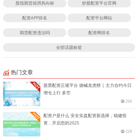
股指期货就用风向标
炒股配资平台官网
配资APP排名
配资平台网站
期货配资违法吗
配资网排名
全部话题标签
热门文章
股票配资正规平台 烧碱龙虎榜 | 主力合约今日
增仓上行 多空
293
配资户是什么 安全实盘配资新选择，稳健投
资，开启您的2025
229